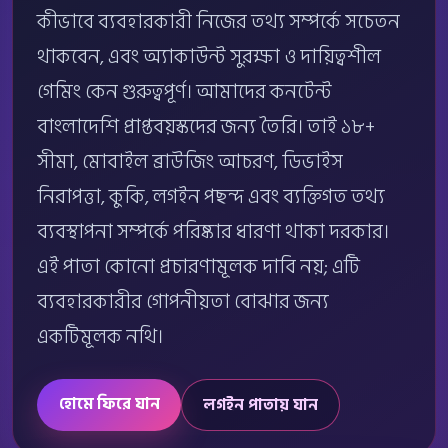
কীভাবে ব্যবহারকারী নিজের তথ্য সম্পর্কে সচেতন
থাকবেন, এবং অ্যাকাউন্ট সুরক্ষা ও দায়িত্বশীল
গেমিং কেন গুরুত্বপূর্ণ। আমাদের কনটেন্ট
বাংলাদেশি প্রাপ্তবয়স্কদের জন্য তৈরি। তাই ১৮+
সীমা, মোবাইল ব্রাউজিং আচরণ, ডিভাইস
নিরাপত্তা, কুকি, লগইন পছন্দ এবং ব্যক্তিগত তথ্য
ব্যবস্থাপনা সম্পর্কে পরিষ্কার ধারণা থাকা দরকার।
এই পাতা কোনো প্রচারণামূলক দাবি নয়; এটি
ব্যবহারকারীর গোপনীয়তা বোঝার জন্য
একটিমূলক নথি।
হোমে ফিরে যান
লগইন পাতায় যান