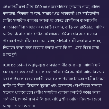
এই গোপনীয়তা নীতি 1030 bd ওয়েবসাইটের দৃশ্যমান পাতা, গাইড
কনটেন্ট, নিবন্ধন, লগইন, সাধারণ প্রশ্ন, শর্তাবলী এবং দায়িত্বশীল
গেমিং সম্পর্কিত ব্যবহার আচরণের ক্ষেত্রে প্রাসঙ্গিক। বাংলাদেশি
ব্যবহারকারীরা সাধারণত মোবাইল ফোন, ব্যক্তিগত ব্রাউজার, অফিস
নেটওয়ার্ক বা বাসার ইন্টারনেট থেকে সাইট ব্যবহার করেন। এসব
পরিবেশে তথ্য কীভাবে দেওয়া হচ্ছে, ব্রাউজারে কী সংরক্ষিত আছে,
ডিভাইস অন্য কেউ ব্যবহার করতে পারে কি না—এসব বিষয় ভাবা
গুরুত্বপূর্ণ।
1030 bd কোনো অপ্রাপ্তবয়স্ক ব্যবহারকারীর জন্য নয়। আপনি যদি
১৮ বছরের কম বয়সী হন, তাহলে এই সাইটের কনটেন্ট আপনার জন্য
নয়। প্রাপ্তবয়স্ক ব্যবহারকারী হিসেবেও আপনাকে নিজের স্থানীয় নিয়ম,
ব্যক্তিগত সীমা, ডিভাইস সুরক্ষা এবং অনলাইন গোপনীয়তা সম্পর্কে
সচেতন থাকতে হবে। গেমিং সম্পর্কিত কোনো কনটেন্ট পড়ার আগে
শর্তাবলী, গোপনীয়তা নীতি এবং দায়িত্বশীল গেমিং নির্দেশনা দেখে
নেওয়া ভালো অভ্যাস।