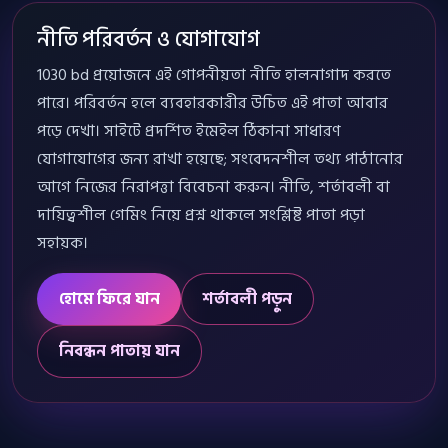
নীতি পরিবর্তন ও যোগাযোগ
1030 bd প্রয়োজনে এই গোপনীয়তা নীতি হালনাগাদ করতে
পারে। পরিবর্তন হলে ব্যবহারকারীর উচিত এই পাতা আবার
পড়ে দেখা। সাইটে প্রদর্শিত ইমেইল ঠিকানা সাধারণ
যোগাযোগের জন্য রাখা হয়েছে; সংবেদনশীল তথ্য পাঠানোর
আগে নিজের নিরাপত্তা বিবেচনা করুন। নীতি, শর্তাবলী বা
দায়িত্বশীল গেমিং নিয়ে প্রশ্ন থাকলে সংশ্লিষ্ট পাতা পড়া
সহায়ক।
হোমে ফিরে যান
শর্তাবলী পড়ুন
নিবন্ধন পাতায় যান